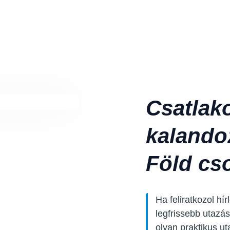
Csatlak
kalando
Föld cso
Ha feliratkozol hí
legfrissebb utazás
olyan praktikus ut