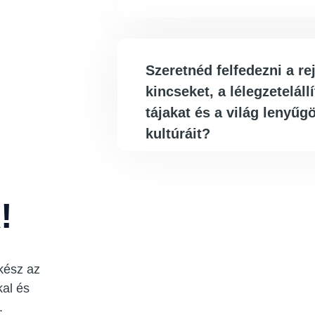
Szeretnéd felfedezni a rej
kincseket, a lélegzeteláll
tájakat és a világ lenyűg
kultúráit?
!
akész az
kal és
.