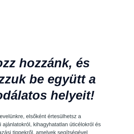
ozz hozzánk, és
zzuk be együtt a
dálatos helyeit!
rlevelünkre, elsőként értesülhetsz a
i ajánlatokról, kihagyhatatlan úticélokról és
azási tippekről, amelyek segítségével