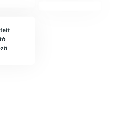
tett
ító
öző