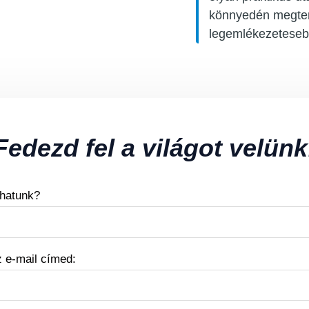
könnyedén megter
legemlékezeteseb
Fedezd fel a világot velünk
thatunk?
 e-mail címed: