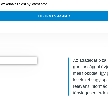
az adatkezelési nyilatkozatot
FELIRATKOZOM
Az adataidat biza
gondossággal óvjuk
mail fiókodat, így
leveleket vagy sp
releváns informác
ténylegesen érdek